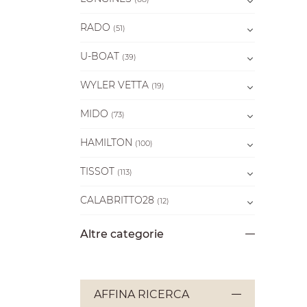
RADO
(51)
U-BOAT
(39)
WYLER VETTA
(19)
MIDO
(73)
HAMILTON
(100)
TISSOT
(113)
CALABRITTO28
(12)
Altre categorie
AFFINA RICERCA