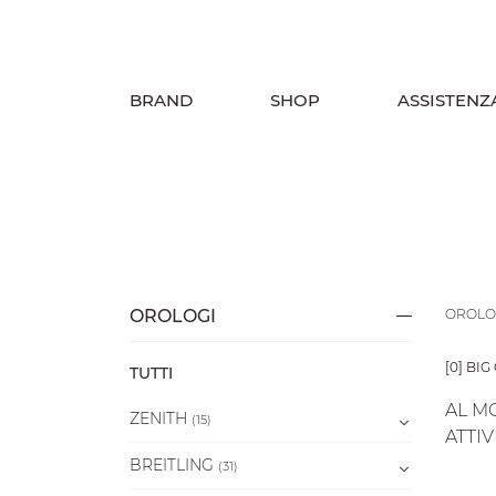
BRAND
SHOP
ASSISTENZ
OROLOGI
OROLO
[0] BI
TUTTI
AL M
ZENITH
(15)
ATTIV
BREITLING
(31)