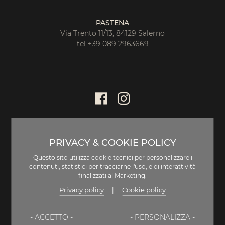
PASTENA
Via Trento 11/13, 84129 Salerno
tel +39 089 2963669
PRIVACY & COOKIE POLICY
Questo sito utilizza cookie tecnici per personalizzare i
contenuti, statistici per tracciarne l'uso, e di interattività
finalizzati al Marketing.
Privacy policy
Cookie policy
|
DISCLAIMER
- ACCETTO -
- PERSONALIZZA -