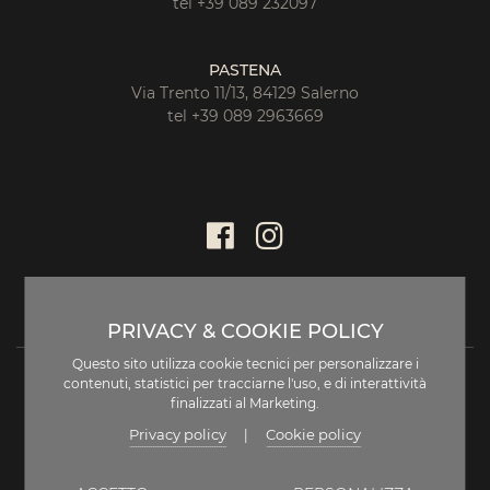
tel +39 089 232097
PASTENA
Via Trento 11/13, 84129 Salerno
tel +39 089 2963669
PRIVACY & COOKIE POLICY
Questo sito utilizza cookie tecnici per personalizzare i
contenuti, statistici per tracciarne l'uso, e di interattività
finalizzati al Marketing.
Privacy policy
Cookie policy
|
DISCLAIMER