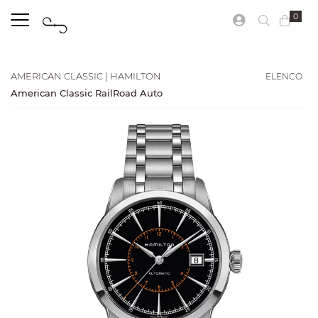
0
ELENCO
AMERICAN CLASSIC | HAMILTON
American Classic RailRoad Auto