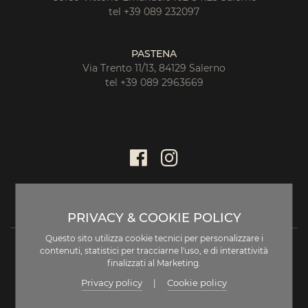
tel +39 089 232097
PASTENA
Via Trento 11/13, 84129 Salerno
tel +39 089 2963669
PRIVACY & COOKIE POLICY
Questo sito utilizza cookie tecnici per personalizzare i
contenuti, statistici per tracciarne l'uso, e di interattività
finalizzati al Marketing.
Privacy policy
Cookie policy
|
DISCLAIMER