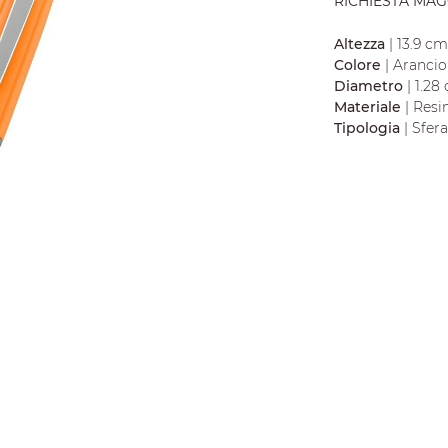
RICHIESTA MAG
Altezza
| 13.9 cm
Colore
| Aranci
Diametro
| 1.28
Materiale
| Resi
Tipologia
| Sfera