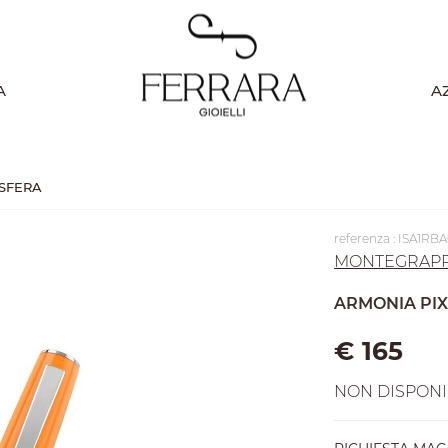
A
A
 SFERA
referenza : ISA1RB
MONTEGRAPPA
ARMONIA PIX
€ 165
NON DISPONI