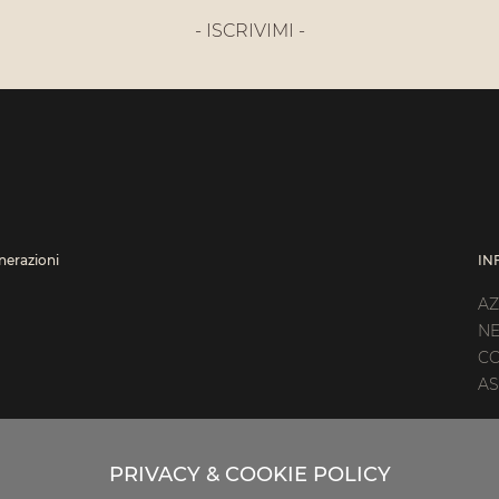
- ISCRIVIMI -
enerazioni
IN
AZ
N
CO
AS
PRIVACY & COOKIE POLICY