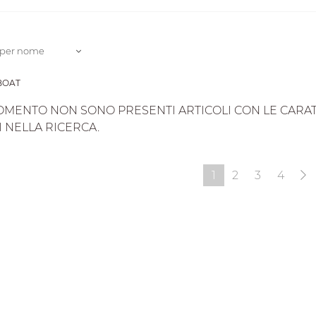
 per nome
-BOAT
OMENTO NON SONO PRESENTI ARTICOLI CON LE CARATTE
I NELLA RICERCA.
1
2
3
4