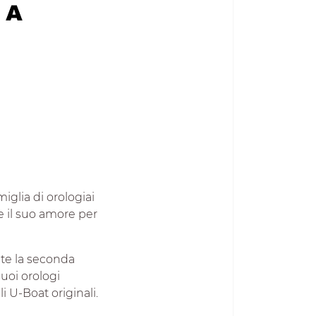
iglia di orologiai
se il suo amore per
nte la seconda
uoi orologi
i U-Boat originali.