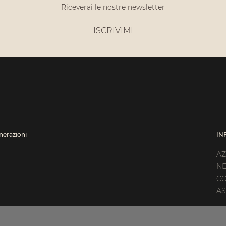
Riceverai le nostre newsletter
- ISCRIVIMI -
enerazioni
IN
AZ
N
CO
AS